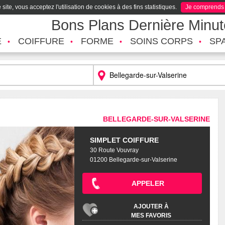
site, vous acceptez l'utilisation de cookies à des fins statistiques.
Je comprends
Bons Plans Dernière Minu
É
COIFFURE
FORME
SOINS CORPS
SP
BELLEGARDE-SUR-VALSERINE
SIMPLET COIFFURE
30 Route Vouvray
01200 Bellegarde-sur-Valserine
APPELER
AJOUTER À
MES FAVORIS