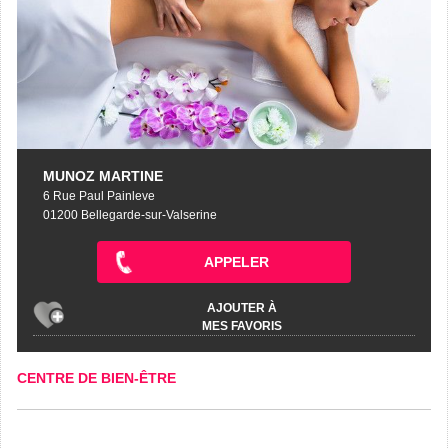
MUNOZ MARTINE
6 Rue Paul Painleve
01200 Bellegarde-sur-Valserine
APPELER
AJOUTER À
MES FAVORIS
CENTRE DE BIEN-ÊTRE