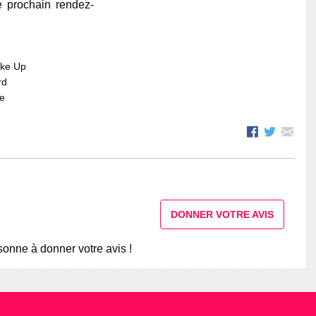
e prochain rendez-
ake Up
rd
re
DONNER VOTRE AVIS
onne à donner votre avis !