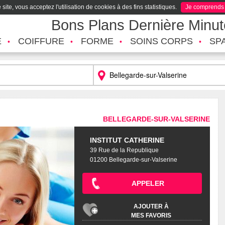
site, vous acceptez l'utilisation de cookies à des fins statistiques.
Je comprends
Bons Plans Dernière Minu
É
COIFFURE
FORME
SOINS CORPS
SP
BELLEGARDE-SUR-VALSERINE
INSTITUT CATHERINE
39 Rue de la Republique
01200 Bellegarde-sur-Valserine
APPELER
AJOUTER À
MES FAVORIS