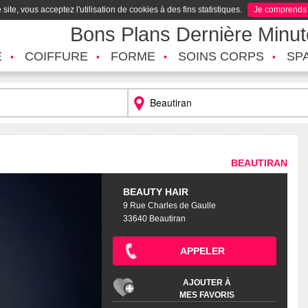
site, vous acceptez l'utilisation de cookies à des fins statistiques.
Je comprends
Bons Plans Dernière Minu
É
COIFFURE
FORME
SOINS CORPS
SP
BEAUTIRAN
BEAUTY HAIR
9 Rue Charles de Gaulle
33640 Beautiran
APPELER
AJOUTER À
MES FAVORIS