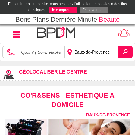
En continuant sur ce site, vous acceptez l'utilisation de cookies à des fins
statistiques.
Je comprends
En savoir plus
Bons Plans Dernière Minute
Beauté
GÉOLOCALISER LE CENTRE
CO'R&SENS - ESTHETIQUE A
DOMICILE
BAUX-DE-PROVENCE