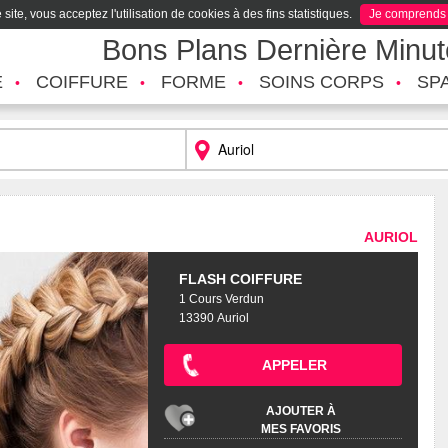
site, vous acceptez l'utilisation de cookies à des fins statistiques.
Je comprends
Bons Plans Dernière Minu
É
COIFFURE
FORME
SOINS CORPS
SP
AURIOL
FLASH COIFFURE
1 Cours Verdun
13390 Auriol
APPELER
AJOUTER À
MES FAVORIS