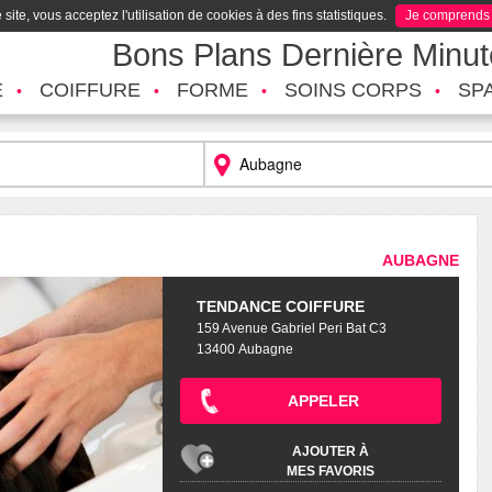
site, vous acceptez l'utilisation de cookies à des fins statistiques.
Je comprends
Bons Plans Dernière Minu
É
COIFFURE
FORME
SOINS CORPS
SP
AUBAGNE
TENDANCE COIFFURE
159 Avenue Gabriel Peri Bat C3
13400 Aubagne
APPELER
AJOUTER À
MES FAVORIS