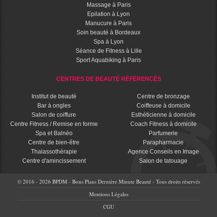
Massage à Paris
Epilation à Lyon
Manucure à Paris
Soin beauté à Bordeaux
Spa à Lyon
Séance de Fitness à Lille
Sport Aquabiking à Paris
CENTRES DE BEAUTÉ RÉFÉRENCÉS
Institut de beauté
Centre de bronzage
Bar à ongles
Coiffeuse à domicile
Salon de coiffure
Esthéticienne à domicile
Centre Fitness / Remise en forme
Coach Fitness à domicile
Spa et Balnéo
Parfumerie
Centre de bien-être
Parapharmacie
Thalassothérapie
Agence Conseils en Image
Centre d'amincissement
Salon de tatouage
© 2016 - 2026 BPDM - Bons Plans Dernière Minute Beauté - Tous droits réservés
Mentions Légales
CGU