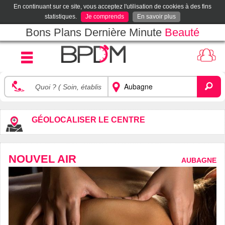
En continuant sur ce site, vous acceptez l'utilisation de cookies à des fins
statistiques.
Je comprends
En savoir plus
Bons Plans Dernière Minute
Beauté
GÉOLOCALISER LE CENTRE
NOUVEL AIR
AUBAGNE