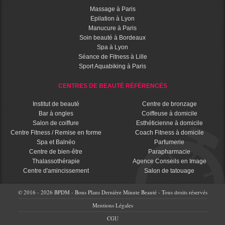
Massage à Paris
Epilation à Lyon
Manucure à Paris
Soin beauté à Bordeaux
Spa à Lyon
Séance de Fitness à Lille
Sport Aquabiking à Paris
CENTRES DE BEAUTÉ RÉFÉRENCÉS
Institut de beauté
Centre de bronzage
Bar à ongles
Coiffeuse à domicile
Salon de coiffure
Esthéticienne à domicile
Centre Fitness / Remise en forme
Coach Fitness à domicile
Spa et Balnéo
Parfumerie
Centre de bien-être
Parapharmacie
Thalassothérapie
Agence Conseils en Image
Centre d'amincissement
Salon de tatouage
© 2016 - 2026 BPDM - Bons Plans Dernière Minute Beauté - Tous droits réservés
Mentions Légales
CGU