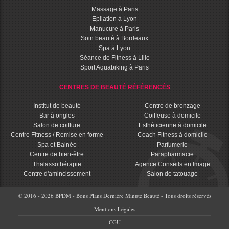
Massage à Paris
Epilation à Lyon
Manucure à Paris
Soin beauté à Bordeaux
Spa à Lyon
Séance de Fitness à Lille
Sport Aquabiking à Paris
CENTRES DE BEAUTÉ RÉFÉRENCÉS
Institut de beauté
Centre de bronzage
Bar à ongles
Coiffeuse à domicile
Salon de coiffure
Esthéticienne à domicile
Centre Fitness / Remise en forme
Coach Fitness à domicile
Spa et Balnéo
Parfumerie
Centre de bien-être
Parapharmacie
Thalassothérapie
Agence Conseils en Image
Centre d'amincissement
Salon de tatouage
© 2016 - 2026 BPDM - Bons Plans Dernière Minute Beauté - Tous droits réservés
Mentions Légales
CGU