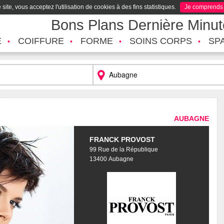
site, vous acceptez l'utilisation de cookies à des fins statistiques.
Je comprends
Bons Plans Dernière Minu
É
COIFFURE
FORME
SOINS CORPS
SP
AUBAGNE
FRANCK PROVOST
99 Rue de la République
13400 Aubagne