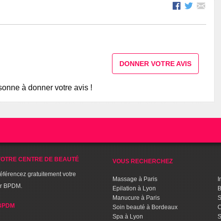
DONNER VOTRE AVIS
onne à donner votre avis !
OTRE CENTRE DE BEAUTÉ
VOUS RECHERCHEZ
référencez gratuitement votre
Massage à Paris
I
ur BPDM.
Epilation à Lyon
B
Manucure à Paris
S
BPDM
Soin beauté à Bordeaux
C
Spa à Lyon
S