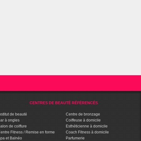
CENTRES DE BEAUTÉ RÉFÉRENCÉS
nstitut de beauté
Centre de bronzage
ar à ongles
Coiffeuse à domicile
alon de coiffure
Esthéticienne à domicile
entre Fitness / Remise en forme
Coach Fitness à domicile
pa et Balnéo
Parfumerie