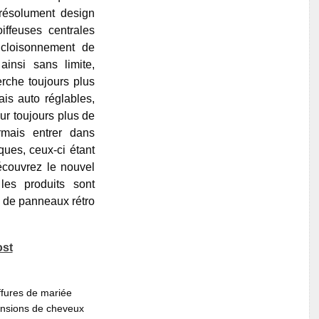
résolument design
iffeuses centrales
 cloisonnement de
insi sans limite,
che toujours plus
ais auto réglables,
ur toujours plus de
rmais entrer dans
iques, ceux-ci étant
découvrez le nouvel
es produits sont
 de panneaux rétro
ost
fures de mariée
ensions de cheveux