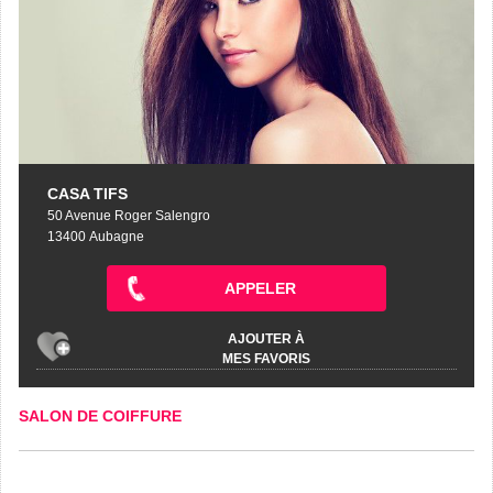
CASA TIFS
50 Avenue Roger Salengro
13400 Aubagne
APPELER
AJOUTER À
MES FAVORIS
SALON DE COIFFURE