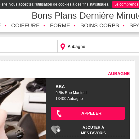
site, vous acceptez l'utilisation de cookies à des fins statistiques.
Je comprends
Bons Plans Dernière Minu
É
COIFFURE
FORME
SOINS CORPS
SP
AUBAGNE
BBA
9 Bis Rue Martinot
13400 Aubagne
APPELER
AJOUTER À
MES FAVORIS