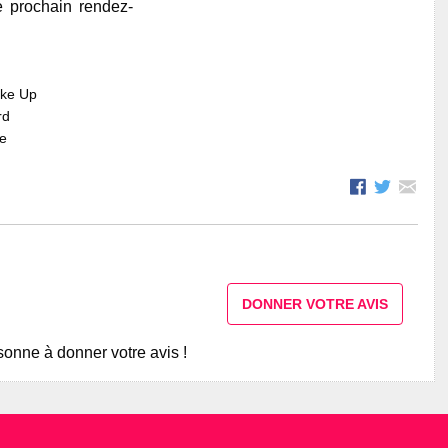
e prochain rendez-
ake Up
rd
re
DONNER VOTRE AVIS
onne à donner votre avis !