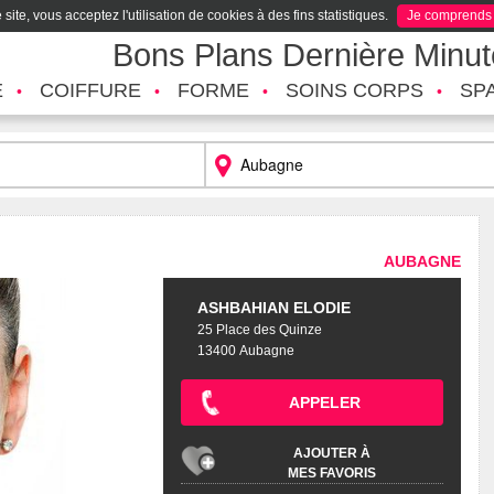
site, vous acceptez l'utilisation de cookies à des fins statistiques.
Je comprends
Bons Plans Dernière Minu
É
COIFFURE
FORME
SOINS CORPS
SP
AUBAGNE
ASHBAHIAN ELODIE
25 Place des Quinze
13400 Aubagne
APPELER
AJOUTER À
MES FAVORIS