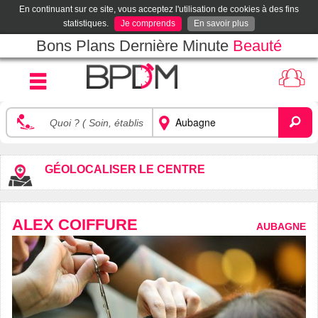
En continuant sur ce site, vous acceptez l'utilisation de cookies à des fins
statistiques.
Je comprends
En savoir plus
Bons Plans Dernière Minute
Beauté
GÉOLOCALISER LE CENTRE
ALEX COIFFURE
AUBAGNE