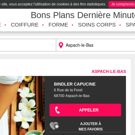
site, vous acceptez l'utilisation de cookies à des fins statistiques.
Je comprends
Bons Plans Dernière Minu
É
COIFFURE
FORME
SOINS CORPS
SP
ASPACH-LE-BAS
BINDLER CAPUCINE
6 Rue de la Foret
68700 Aspach-le-Bas
APPELER
AJOUTER À
MES FAVORIS