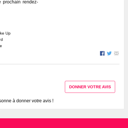
e prochain rendez-
ake Up
rd
re
DONNER VOTRE AVIS
onne à donner votre avis !