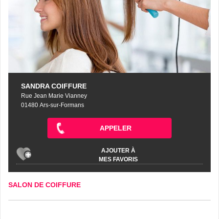
SANDRA COIFFURE
Rue Jean Marie Vianney
01480 Ars-sur-Formans
APPELER
AJOUTER À
MES FAVORIS
SALON DE COIFFURE