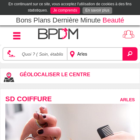
En continuant sur ce site, vous acceptez l'utilisation de cookies à des fins
statistiques.
Je comprends
En savoir plus
Bons Plans Dernière Minute
Beauté
GÉOLOCALISER LE CENTRE
SD COIFFURE
ARLES