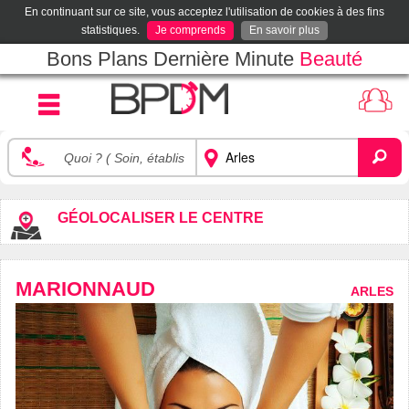
En continuant sur ce site, vous acceptez l'utilisation de cookies à des fins
statistiques.
Je comprends
En savoir plus
Bons Plans Dernière Minute
Beauté
GÉOLOCALISER LE CENTRE
MARIONNAUD
ARLES