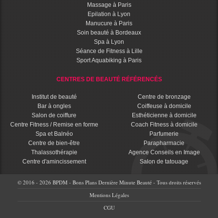
Massage à Paris
Epilation à Lyon
Manucure à Paris
Soin beauté à Bordeaux
Spa à Lyon
Séance de Fitness à Lille
Sport Aquabiking à Paris
CENTRES DE BEAUTÉ RÉFÉRENCÉS
Institut de beauté
Centre de bronzage
Bar à ongles
Coiffeuse à domicile
Salon de coiffure
Esthéticienne à domicile
Centre Fitness / Remise en forme
Coach Fitness à domicile
Spa et Balnéo
Parfumerie
Centre de bien-être
Parapharmacie
Thalassothérapie
Agence Conseils en Image
Centre d'amincissement
Salon de tatouage
© 2016 - 2026 BPDM - Bons Plans Dernière Minute Beauté - Tous droits réservés
Mentions Légales
CGU