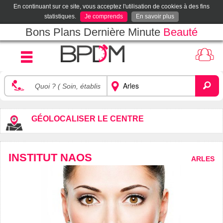
En continuant sur ce site, vous acceptez l'utilisation de cookies à des fins
statistiques.
Je comprends
En savoir plus
Bons Plans Dernière Minute
Beauté
GÉOLOCALISER LE CENTRE
INSTITUT NAOS
ARLES