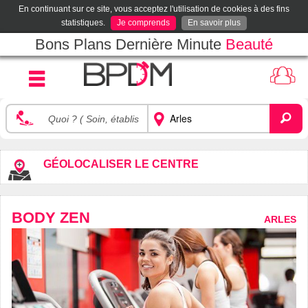
En continuant sur ce site, vous acceptez l'utilisation de cookies à des fins
statistiques.
Je comprends
En savoir plus
Bons Plans Dernière Minute
Beauté
GÉOLOCALISER LE CENTRE
BODY ZEN
ARLES