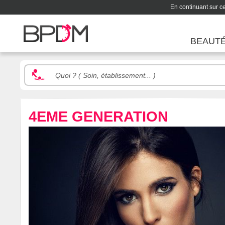
En continuant sur ce 
BEAUT
4EME GENERATION