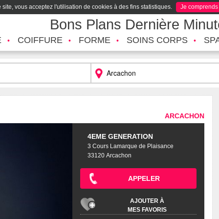
site, vous acceptez l'utilisation de cookies à des fins statistiques.
Je comprends
Bons Plans Dernière Minu
É
COIFFURE
FORME
SOINS CORPS
SP
ARCACHON
4EME GENERATION
3 Cours Lamarque de Plaisance
33120 Arcachon
APPELER
AJOUTER À
MES FAVORIS