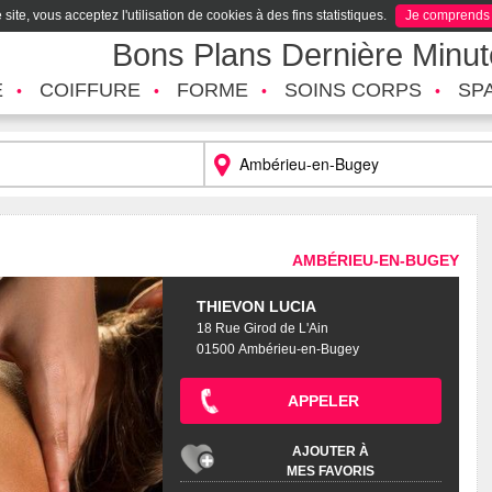
site, vous acceptez l'utilisation de cookies à des fins statistiques.
Je comprends
Bons Plans Dernière Minu
É
COIFFURE
FORME
SOINS CORPS
SP
AMBÉRIEU-EN-BUGEY
THIEVON LUCIA
18 Rue Girod de L'Ain
01500 Ambérieu-en-Bugey
APPELER
AJOUTER À
MES FAVORIS