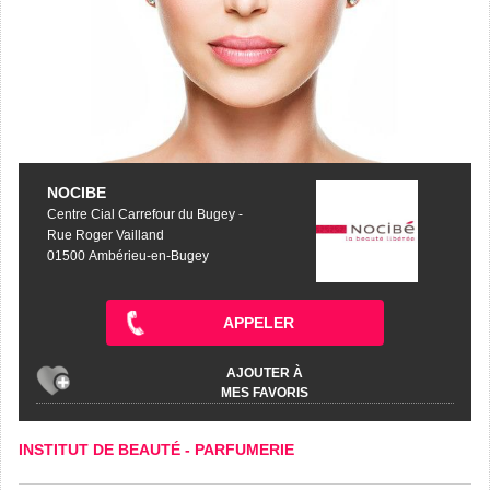
NOCIBE
Centre Cial Carrefour du Bugey -
Rue Roger Vailland
01500 Ambérieu-en-Bugey
APPELER
AJOUTER À
MES FAVORIS
INSTITUT DE BEAUTÉ
-
PARFUMERIE