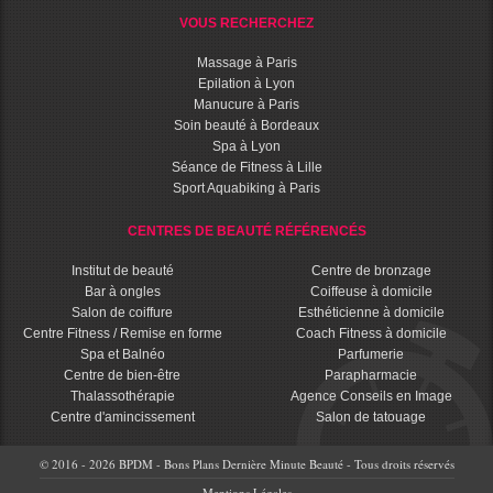
VOUS RECHERCHEZ
Massage à Paris
Epilation à Lyon
Manucure à Paris
Soin beauté à Bordeaux
Spa à Lyon
Séance de Fitness à Lille
Sport Aquabiking à Paris
CENTRES DE BEAUTÉ RÉFÉRENCÉS
Institut de beauté
Centre de bronzage
Bar à ongles
Coiffeuse à domicile
Salon de coiffure
Esthéticienne à domicile
Centre Fitness / Remise en forme
Coach Fitness à domicile
Spa et Balnéo
Parfumerie
Centre de bien-être
Parapharmacie
Thalassothérapie
Agence Conseils en Image
Centre d'amincissement
Salon de tatouage
© 2016 - 2026 BPDM - Bons Plans Dernière Minute Beauté - Tous droits réservés
Mentions Légales