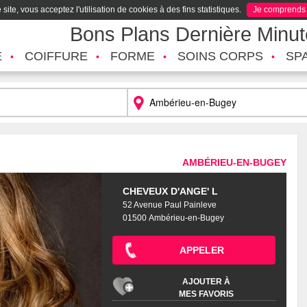
site, vous acceptez l'utilisation de cookies à des fins statistiques.
Je comprends
Bons Plans Dernière Minu
É
COIFFURE
FORME
SOINS CORPS
SP
AMBÉRIEU-EN-BUGEY
CHEVEUX D'ANGE' L
52 Avenue Paul Painleve
01500 Ambérieu-en-Bugey
APPELER
AJOUTER À
MES FAVORIS