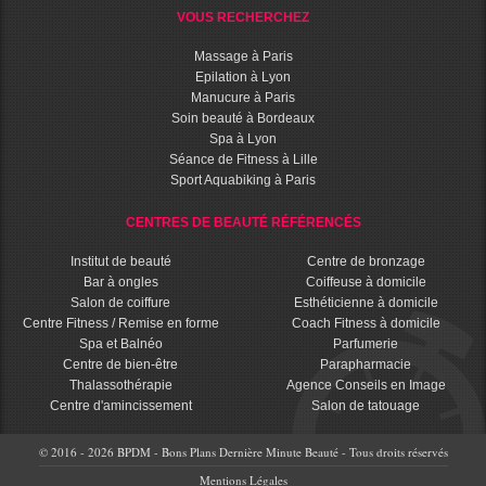
VOUS RECHERCHEZ
Massage à Paris
Epilation à Lyon
Manucure à Paris
Soin beauté à Bordeaux
Spa à Lyon
Séance de Fitness à Lille
Sport Aquabiking à Paris
CENTRES DE BEAUTÉ RÉFÉRENCÉS
Institut de beauté
Centre de bronzage
Bar à ongles
Coiffeuse à domicile
Salon de coiffure
Esthéticienne à domicile
Centre Fitness / Remise en forme
Coach Fitness à domicile
Spa et Balnéo
Parfumerie
Centre de bien-être
Parapharmacie
Thalassothérapie
Agence Conseils en Image
Centre d'amincissement
Salon de tatouage
© 2016 - 2026 BPDM - Bons Plans Dernière Minute Beauté - Tous droits réservés
Mentions Légales