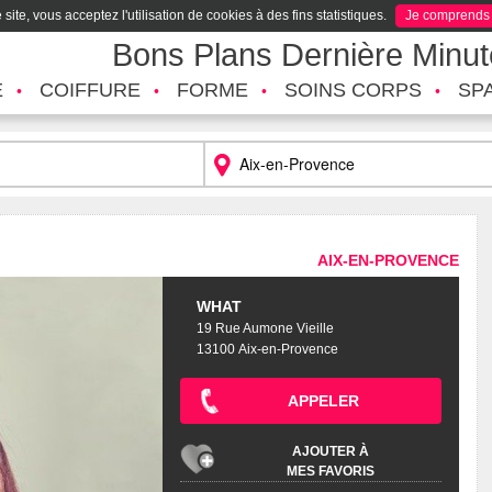
site, vous acceptez l'utilisation de cookies à des fins statistiques.
Je comprends
Bons Plans Dernière Minu
É
COIFFURE
FORME
SOINS CORPS
SP
AIX-EN-PROVENCE
WHAT
19 Rue Aumone Vieille
13100 Aix-en-Provence
APPELER
AJOUTER À
MES FAVORIS