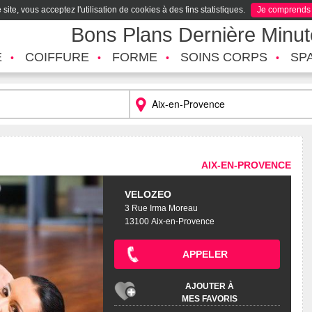
site, vous acceptez l'utilisation de cookies à des fins statistiques.
Je comprends
Bons Plans Dernière Minu
É
COIFFURE
FORME
SOINS CORPS
SP
AIX-EN-PROVENCE
VELOZEO
3 Rue Irma Moreau
13100 Aix-en-Provence
APPELER
AJOUTER À
MES FAVORIS