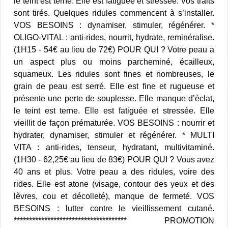
le teint est terne. Elle est fatiguée et stressée. Vos traits
sont tirés. Quelques ridules commencent à s’installer.
VOS BESOINS : dynamiser, stimuler, régénérer. *
OLIGO-VITAL : anti-rides, nourrit, hydrate, reminéralise.
(1H15 - 54€ au lieu de 72€) POUR QUI ? Votre peau a
un aspect plus ou moins parcheminé, écailleux,
squameux. Les ridules sont fines et nombreuses, le
grain de peau est serré. Elle est fine et rugueuse et
présente une perte de souplesse. Elle manque d’éclat,
le teint est terne. Elle est fatiguée et stressée. Elle
vieillit de façon prématurée. VOS BESOINS : nourrir et
hydrater, dynamiser, stimuler et régénérer. * MULTI
VITA : anti-rides, tenseur, hydratant, multivitaminé.
(1H30 - 62,25€ au lieu de 83€) POUR QUI ? Vous avez
40 ans et plus. Votre peau a des ridules, voire des
rides. Elle est atone (visage, contour des yeux et des
lèvres, cou et décolleté), manque de fermeté. VOS
BESOINS : lutter contre le vieillissement cutané.
************************************* PROMOTION