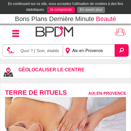
En continuant sur ce site, vous acceptez l'utilisation de cookies à des fins
statistiques.
Je comprends
En savoir plus
Bons Plans Dernière Minute
Beauté
GÉOLOCALISER LE CENTRE
TERRE DE RITUELS
AIX-EN-PROVENCE