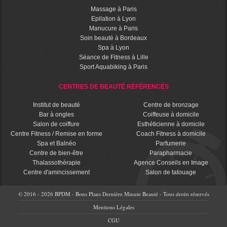
Massage à Paris
Epilation à Lyon
Manucure à Paris
Soin beauté à Bordeaux
Spa à Lyon
Séance de Fitness à Lille
Sport Aquabiking à Paris
CENTRES DE BEAUTÉ RÉFÉRENCÉS
Institut de beauté
Centre de bronzage
Bar à ongles
Coiffeuse à domicile
Salon de coiffure
Esthéticienne à domicile
Centre Fitness / Remise en forme
Coach Fitness à domicile
Spa et Balnéo
Parfumerie
Centre de bien-être
Parapharmacie
Thalassothérapie
Agence Conseils en Image
Centre d'amincissement
Salon de tatouage
© 2016 - 2026 BPDM - Bons Plans Dernière Minute Beauté - Tous droits réservés
Mentions Légales
CGU