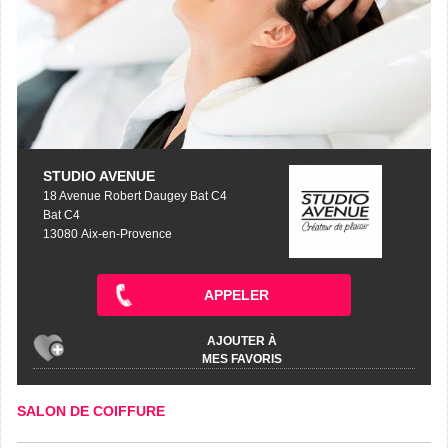
STUDIO AVENUE
18 Avenue Robert Daugey Bat C4
Bat C4
13080 Aix-en-Provence
APPELER
AJOUTER À
MES FAVORIS
SALON DE COIFFURE