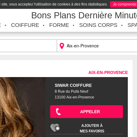
site, vous acceptez l'utilisation de cookies à des fins statistiques.
Je comprends
Bons Plans Dernière Minu
É
COIFFURE
FORME
SOINS CORPS
SP
AIX-EN-PROVENCE
SIWAR COIFFURE
8 Rue du Puits Neuf
13100 Aix-en-Provence
APPELER
AJOUTER À
MES FAVORIS