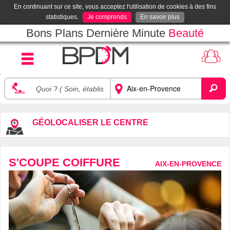
En continuant sur ce site, vous acceptez l'utilisation de cookies à des fins
statistiques.
Je comprends
En savoir plus
Bons Plans Dernière Minute
Beauté
GÉOLOCALISER LE CENTRE
S'COUPE COIFFURE
AIX-EN-PROVENCE