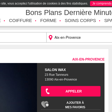
site, vous acceptez l'utilisation de cookies à des fins statistiques.
Je comprends
Bons Plans Dernière Minu
É
COIFFURE
FORME
SOINS CORPS
SP
AIX-EN-PROVENCE
SALON WAX
23 Rue Tanneurs
13090 Aix-en-Provence
APPELER
AJOUTER À
MES FAVORIS