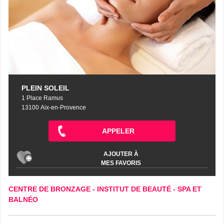
PLEIN SOLEIL
1 Place Ramus
13100 Aix-en-Provence
APPELER
AJOUTER À
MES FAVORIS
CENTRE DE BRONZAGE
-
INSTITUT DE BEAUTÉ
-
SPA ET
BALNÉO