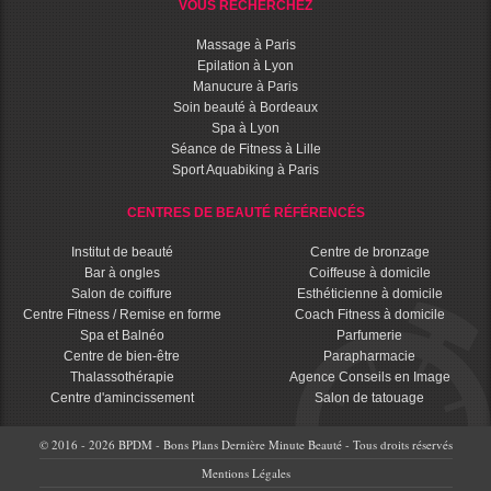
VOUS RECHERCHEZ
Massage à Paris
Epilation à Lyon
Manucure à Paris
Soin beauté à Bordeaux
Spa à Lyon
Séance de Fitness à Lille
Sport Aquabiking à Paris
CENTRES DE BEAUTÉ RÉFÉRENCÉS
Institut de beauté
Centre de bronzage
Bar à ongles
Coiffeuse à domicile
Salon de coiffure
Esthéticienne à domicile
Centre Fitness / Remise en forme
Coach Fitness à domicile
Spa et Balnéo
Parfumerie
Centre de bien-être
Parapharmacie
Thalassothérapie
Agence Conseils en Image
Centre d'amincissement
Salon de tatouage
© 2016 - 2026 BPDM - Bons Plans Dernière Minute Beauté - Tous droits réservés
Mentions Légales