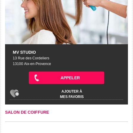
MV STUDIO
13 Rue des Cordeliers
13100 Aix-en-Provence
APPELER
AJOUTER À
MES FAVORIS
SALON DE COIFFURE