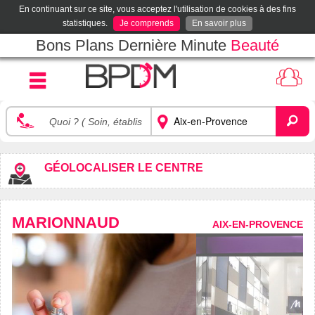
En continuant sur ce site, vous acceptez l'utilisation de cookies à des fins
statistiques.
Je comprends
En savoir plus
Bons Plans Dernière Minute
Beauté
GÉOLOCALISER LE CENTRE
MARIONNAUD
AIX-EN-PROVENCE