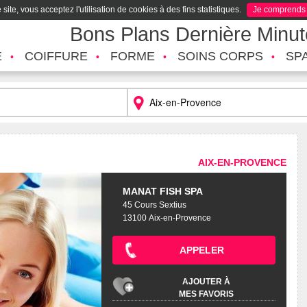
site, vous acceptez l'utilisation de cookies à des fins statistiques.
Je comprends
Bons Plans Dernière Minu
É
COIFFURE
FORME
SOINS CORPS
SP
AIX-EN-PROVENCE
MANAT FISH SPA
45 Cours Sextius
13100 Aix-en-Provence
APPELER
AJOUTER À
MES FAVORIS