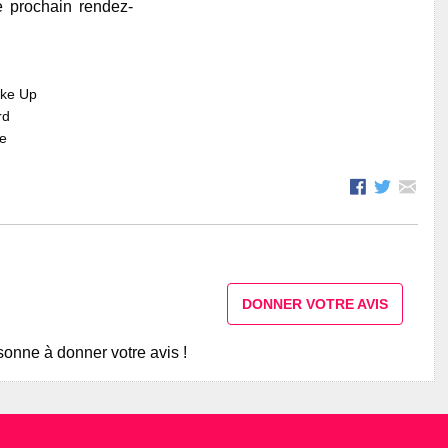
e prochain rendez-
ake Up
rd
re
DONNER VOTRE AVIS
onne à donner votre avis !