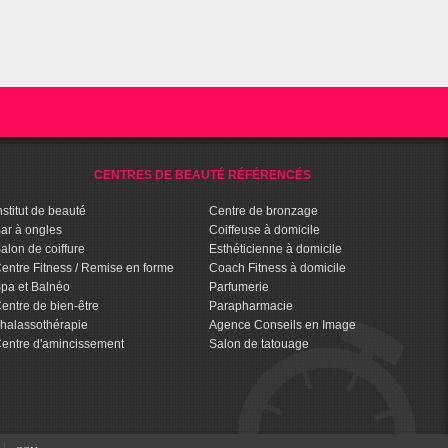
CENTRES DE BEAUTÉ RÉFÉRENCÉS
nstitut de beauté
Centre de bronzage
ar à ongles
Coiffeuse à domicile
alon de coiffure
Esthéticienne à domicile
entre Fitness / Remise en forme
Coach Fitness à domicile
pa et Balnéo
Parfumerie
entre de bien-être
Parapharmacie
halassothérapie
Agence Conseils en Image
entre d'amincissement
Salon de tatouage