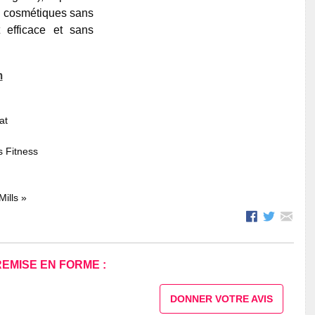
ts cosmétiques sans
 efficace et sans
m
at
 Fitness
ills »
REMISE EN FORME :
DONNER VOTRE AVIS