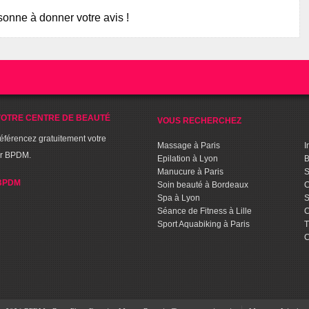
onne à donner votre avis !
OTRE CENTRE DE BEAUTÉ
VOUS RECHERCHEZ
référencez gratuitement votre
Massage à Paris
I
ur BPDM.
Epilation à Lyon
B
Manucure à Paris
S
BPDM
Soin beauté à Bordeaux
C
Spa à Lyon
S
Séance de Fitness à Lille
C
Sport Aquabiking à Paris
T
C