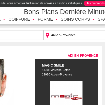
site, vous acceptez l'utilisation de cookies à des fins statistiques.
Je comprends
Bons Plans Dernière Minu
É
COIFFURE
FORME
SOINS CORPS
SP
AIX-EN-PROVENCE
MAGIC SMILE
5 Rue Maréchal Joffre
13090 Aix-en-Provence