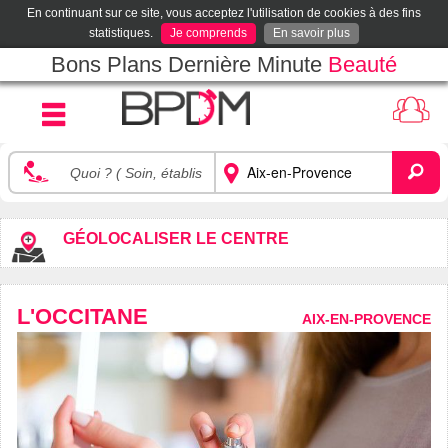
En continuant sur ce site, vous acceptez l'utilisation de cookies à des fins
statistiques.
Je comprends
En savoir plus
Bons Plans Dernière Minute
Beauté
GÉOLOCALISER LE CENTRE
L'OCCITANE
AIX-EN-PROVENCE