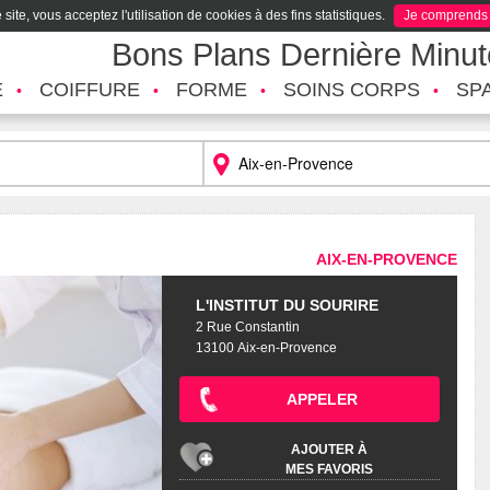
site, vous acceptez l'utilisation de cookies à des fins statistiques.
Je comprends
Bons Plans Dernière Minu
É
COIFFURE
FORME
SOINS CORPS
SP
AIX-EN-PROVENCE
L'INSTITUT DU SOURIRE
2 Rue Constantin
13100 Aix-en-Provence
APPELER
AJOUTER À
MES FAVORIS