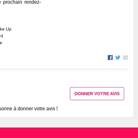
e prochain rendez-
ake Up
rd
re
DONNER VOTRE AVIS
onne à donner votre avis !