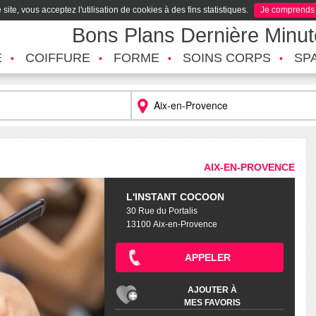
site, vous acceptez l'utilisation de cookies à des fins statistiques.
Je comprends
Bons Plans Dernière Minu
É
COIFFURE
FORME
SOINS CORPS
SP
AIX-EN-PROVENCE
L'INSTANT COCOON
30 Rue du Portalis
13100 Aix-en-Provence
APPELER
AJOUTER À
MES FAVORIS