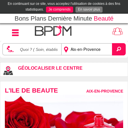
En continuant sur ce site, vous acceptez l'utilisation de cookies à des fins
statistiques.
Je comprends
En savoir plus
Bons Plans Dernière Minute
Beauté
GÉOLOCALISER LE CENTRE
L'ILE DE BEAUTE
AIX-EN-PROVENCE