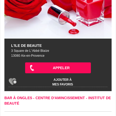
L'ILE DE BEAUTE
3 Square de L' Abbé Blaize
13080 Aix-en-Provence
APPELER
AJOUTER À
MES FAVORIS
BAR À ONGLES
-
CENTRE D'AMINCISSEMENT
-
INSTITUT DE
BEAUTÉ