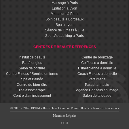
Massage à Paris
Epilation à Lyon
Manucure à Paris
Soin beauté à Bordeaux
Spa à Lyon
Séance de Fitness à Lille
Sport Aquabiking à Paris
CENTRES DE BEAUTÉ RÉFÉRENCÉS
Institut de beauté
Centre de bronzage
Bar à ongles
Coiffeuse à domicile
Salon de coiffure
Esthéticienne à domicile
Centre Fitness / Remise en forme
Coach Fitness à domicile
Spa et Balnéo
Parfumerie
Centre de bien-être
Parapharmacie
Thalassothérapie
Agence Conseils en Image
Centre d'amincissement
Salon de tatouage
© 2016 - 2026 BPDM - Bons Plans Dernière Minute Beauté - Tous droits réservés
Mentions Légales
CGU