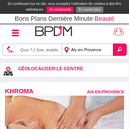
En continuant sur ce site, vous acceptez l'utilisation de cookies à des fins
statistiques.
Je comprends
En savoir plus
Bons Plans Dernière Minute
Beauté
GÉOLOCALISER LE CENTRE
KHROMA
AIX-EN-PROVENCE