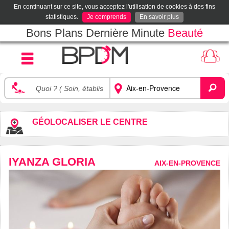
En continuant sur ce site, vous acceptez l'utilisation de cookies à des fins
statistiques.
Je comprends
En savoir plus
Bons Plans Dernière Minute
Beauté
GÉOLOCALISER LE CENTRE
IYANZA GLORIA
AIX-EN-PROVENCE