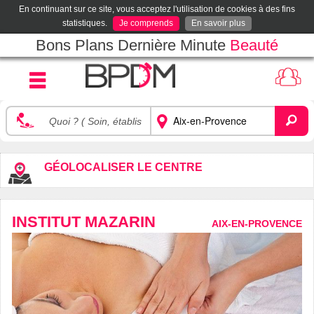
En continuant sur ce site, vous acceptez l'utilisation de cookies à des fins
statistiques.
Je comprends
En savoir plus
Bons Plans Dernière Minute
Beauté
GÉOLOCALISER LE CENTRE
INSTITUT MAZARIN
AIX-EN-PROVENCE