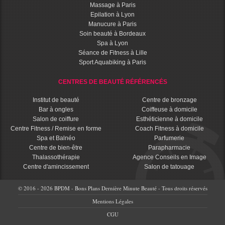
Massage à Paris
Epilation à Lyon
Manucure à Paris
Soin beauté à Bordeaux
Spa à Lyon
Séance de Fitness à Lille
Sport Aquabiking à Paris
CENTRES DE BEAUTÉ RÉFÉRENCÉS
Institut de beauté
Centre de bronzage
Bar à ongles
Coiffeuse à domicile
Salon de coiffure
Esthéticienne à domicile
Centre Fitness / Remise en forme
Coach Fitness à domicile
Spa et Balnéo
Parfumerie
Centre de bien-être
Parapharmacie
Thalassothérapie
Agence Conseils en Image
Centre d'amincissement
Salon de tatouage
© 2016 - 2026 BPDM - Bons Plans Dernière Minute Beauté - Tous droits réservés
Mentions Légales
CGU