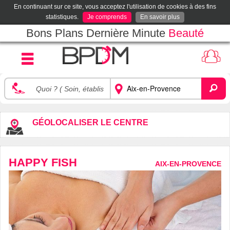
En continuant sur ce site, vous acceptez l'utilisation de cookies à des fins
statistiques.
Je comprends
En savoir plus
Bons Plans Dernière Minute
Beauté
GÉOLOCALISER LE CENTRE
HAPPY FISH
AIX-EN-PROVENCE